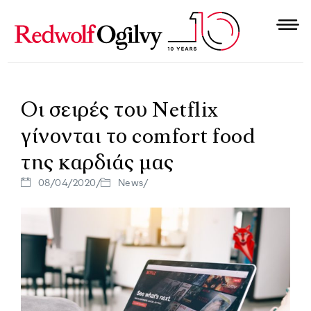
Ο
ι
σ
ε
ι
ρ
έ
ς
τ
ο
υ
N
e
t
f
l
i
x
γ
ί
ν
ο
ν
τ
α
ι
τ
ο
c
o
m
f
o
r
t
f
o
o
d
τ
η
ς
κ
α
ρ
δ
ι
ά
ς
μ
α
ς
08/04/2020
/
News
/