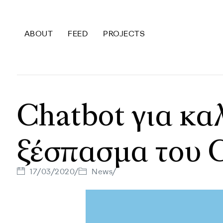
ABOUT
FEED
PROJECTS
C
h
a
t
b
o
t
γ
ι
α
κ
α
ξ
έ
σ
π
α
σ
μ
α
τ
ο
υ
17/03/2020
/
News
/