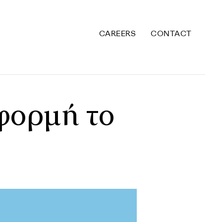
CAREERS
CONTACT
φ
ο
ρ
μ
ή
τ
ο