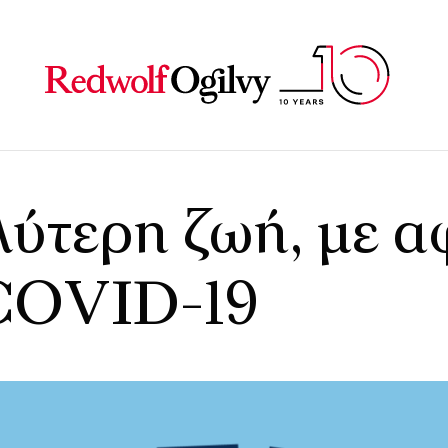
λ
ύ
τ
ε
ρ
η
ζ
ω
ή
,
μ
ε
α
C
O
V
I
D
-
1
9