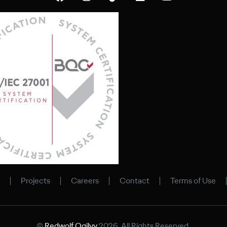
Projects
Careers
Contact
Terms of Use
©
Redwolf Ogilvy
2026. All Rights Reserved.