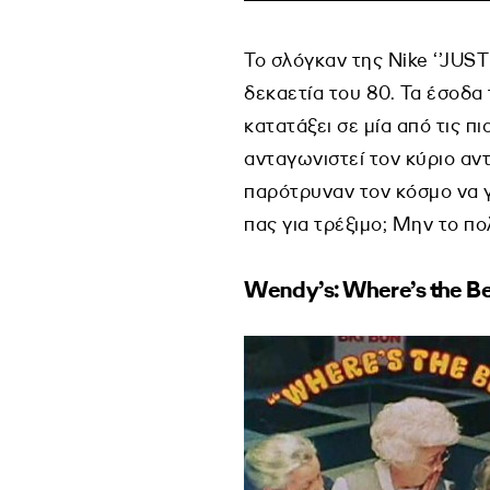
To σλόγκαν της Νike ‘’JUS
δεκαετία του 80. Τα έσοδα
κατατάξει σε μία από τις π
ανταγωνιστεί τον κύριο αν
παρότρυναν τον κόσμο να γ
πας για τρέξιμο; Μην το π
Wendy
’
s
:
Where
’
s
the
B