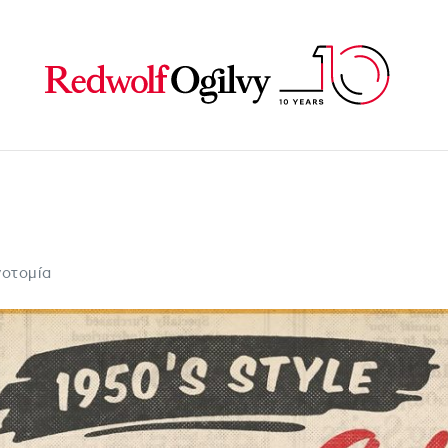
που άφησαν εποχ
νοτομία